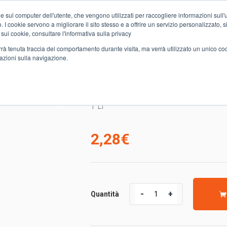
e sul computer dell'utente, che vengono utilizzati per raccogliere informazioni sull'uti
Chi siamo
Servizi
Spesa online
Carta Club A&O
Volant
 I cookie servono a migliorare il sito stesso e a offrire un servizio personalizzato, sia
 sui cookie, consultare l'informativa sulla privacy
verrà tenuta traccia del comportamento durante visita, ma verrà utilizzato un unico c
mazioni sulla navigazione.
EVANDA DERBY MULTIFRUTTI S/Z
BEVANDA DERBY MULTI
1
LT
2,28
€
Quantità
Quantità