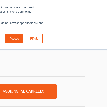
Carrello
lizzo del sito e ricordare i
0
ino
Serve aiuto?
Contattaci
0,00
€
 sul sito che tramite altri
ookie nel browser per ricordare che
Accetto
Rifiuto
FRUTTI S/Z
AGGIUNGI AL CARRELLO