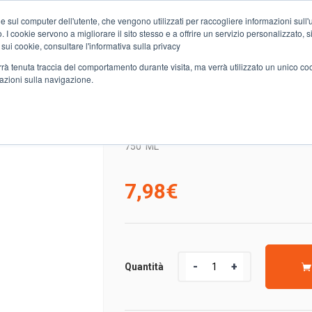
e sul computer dell'utente, che vengono utilizzati per raccogliere informazioni sull'uti
Chi siamo
Servizi
Spesa online
Carta Club A&O
Volant
 I cookie servono a migliorare il sito stesso e a offrire un servizio personalizzato, sia
 sui cookie, consultare l'informativa sulla privacy
verrà tenuta traccia del comportamento durante visita, ma verrà utilizzato un unico c
mazioni sulla navigazione.
A ANTICA CONTEA GORIZIA
BIRRA DAMA BIANCA A
750
ML
7,98
€
Quantità
Quantità