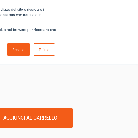
Carrello
lizzo del sito e ricordare i
0
ino
Serve aiuto?
Contattaci
0,00
€
 sul sito che tramite altri
ookie nel browser per ricordare che
Accetto
Rifiuto
NTICA CONTEA GORIZIA
AGGIUNGI AL CARRELLO