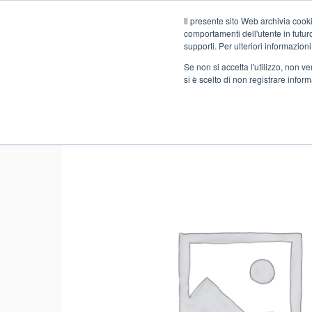
Il presente sito Web archivia cooki
Novità
comportamenti dell'utente in futuro.
supporti. Per ulteriori informazioni
Se non si accetta l'utilizzo, non 
si è scelto di non registrare infor
Home
FOOD
LOCALI
BIRRE
BIRRA DAMA BIANC