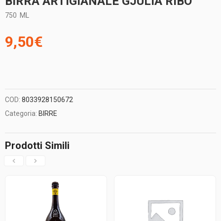
BIRRA ARTIGIANALE GJULIA RIBO’
750
ML
9,50
€
COD:
8033928150672
Categoria:
BIRRE
Prodotti Simili