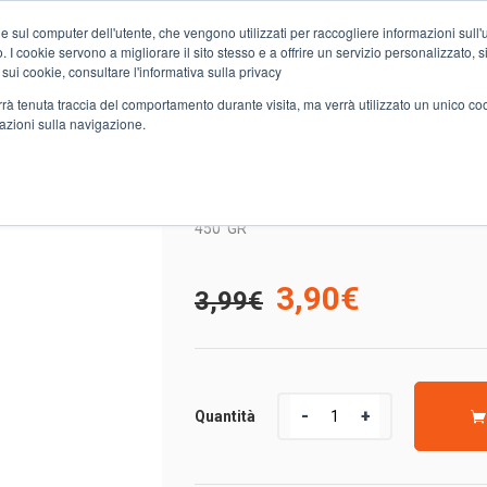
e sul computer dell'utente, che vengono utilizzati per raccogliere informazioni sull'uti
Chi siamo
Servizi
Spesa online
Carta Club A&O
Volant
 I cookie servono a migliorare il sito stesso e a offrire un servizio personalizzato, sia
 sui cookie, consultare l'informativa sulla privacy
verrà tenuta traccia del comportamento durante visita, ma verrà utilizzato un unico c
mazioni sulla navigazione.
MIELI
CONF. EXTRA DARBO MIRTILLI NERI
CONF. EXTRA DARBO MI
450
GR
Il
Il
3,90
€
3,99
€
prezzo
prezzo
originale
attuale
Quantità
Quantità
era:
è: