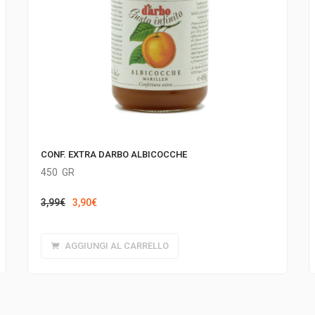
CONF. EXTRA DARBO ALBICOCCHE
450
GR
Il
Il
3,99
€
3,90
€
prezzo
prezzo
originale
attuale
AGGIUNGI AL CARRELLO
era:
è:
3,99€.
3,90€.