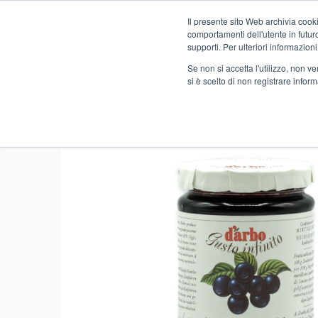
Il presente sito Web archivia cooki
Novità
comportamenti dell'utente in futuro.
supporti. Per ulteriori informazioni
Se non si accetta l'utilizzo, non 
si è scelto di non registrare infor
Home
FOOD
ALIMENTARI
CREME CONFETTURE E 
- 2%