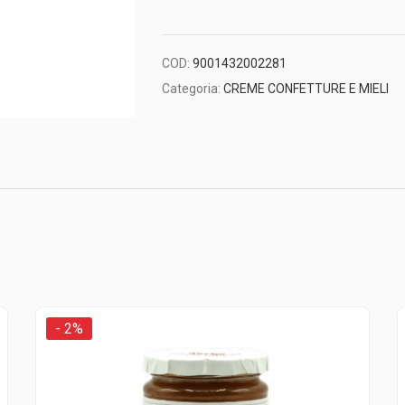
3,99€.
3,90€.
COD:
9001432002281
Categoria:
CREME CONFETTURE E MIELI
- 2%