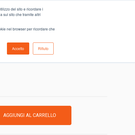
Carrello
lizzo del sito e ricordare i
0
ino
Serve aiuto?
Contattaci
0,00
€
 sul sito che tramite altri
ookie nel browser per ricordare che
Accetto
Rifiuto
RTILLI NERI
AGGIUNGI AL CARRELLO