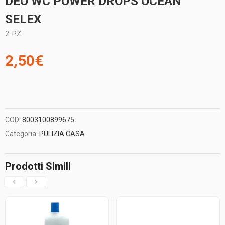
DEO WC POWER DROPS OCEAN
SELEX
2
PZ
2,50
€
COD:
8003100899675
Categoria:
PULIZIA CASA
Prodotti Simili