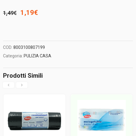
Il
Il
1,19
€
1,49
€
prezzo
prezzo
originale
attuale
COD:
8003100807199
era:
è:
Categoria:
PULIZIA CASA
1,49€.
1,19€.
Prodotti Simili