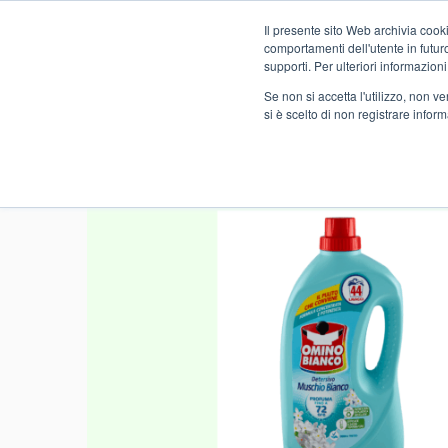
Il presente sito Web archivia cooki
Novità
comportamenti dell'utente in futuro.
supporti. Per ulteriori informazioni
Se non si accetta l'utilizzo, non 
si è scelto di non registrare infor
Home
NO FOOD
DROGHERIA
BUCATO
DET.OMI