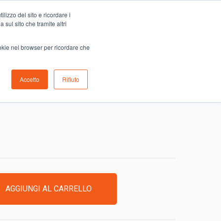
Carrello
lizzo del sito e ricordare i
0
ino
Serve aiuto?
Contattaci
0,00
€
 sul sito che tramite altri
ookie nel browser per ricordare che
Accetto
Rifiuto
.IGIENIZZANTE 44LAV.
AGGIUNGI AL CARRELLO