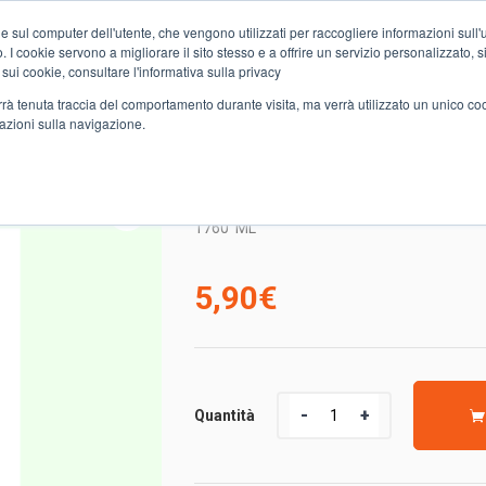
e sul computer dell'utente, che vengono utilizzati per raccogliere informazioni sull'uti
Chi siamo
Servizi
Spesa online
Carta Club A&O
Volant
 I cookie servono a migliorare il sito stesso e a offrire un servizio personalizzato, sia
 sui cookie, consultare l'informativa sulla privacy
verrà tenuta traccia del comportamento durante visita, ma verrà utilizzato un unico c
mazioni sulla navigazione.
NO BIANCO LAV.IGIENIZZANTE 44LAV.
DET.OMINO BIANCO LAV
1760
ML
5,90
€
Quantità
Quantità