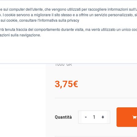
e sul computer dell'utente, che vengono utilizzati per raccogliere informazioni sull'uti
Chi siamo
Servizi
Spesa online
Carta Club A&O
Volant
 I cookie servono a migliorare il sito stesso e a offrire un servizio personalizzato, sia
 sui cookie, consultare l'informativa sulla privacy
verrà tenuta traccia del comportamento durante visita, ma verrà utilizzato un unico c
mazioni sulla navigazione.
NCO BLAVE DI MORTEAN
FARINA MAIS BIANCO 
1000
GR
3,75
€
Quantità
Quantità