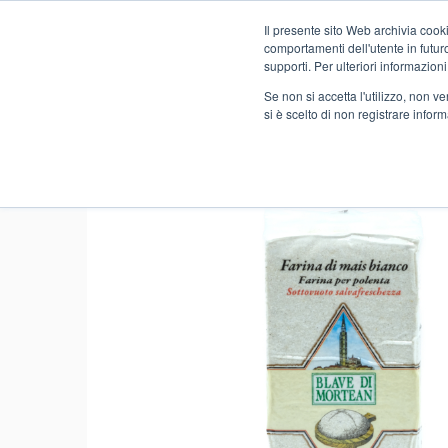
Il presente sito Web archivia cooki
Novità
comportamenti dell'utente in futuro.
supporti. Per ulteriori informazioni
Se non si accetta l'utilizzo, non 
si è scelto di non registrare infor
Home
FOOD
LOCALI
FARINE
FARINA MAIS BIA