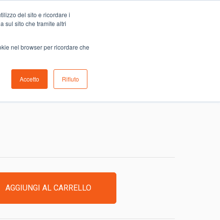
Carrello
lizzo del sito e ricordare i
0
ino
Serve aiuto?
Contattaci
0,00
€
 sul sito che tramite altri
ookie nel browser per ricordare che
Accetto
Rifiuto
BLAVE DI MORTEAN
AGGIUNGI AL CARRELLO