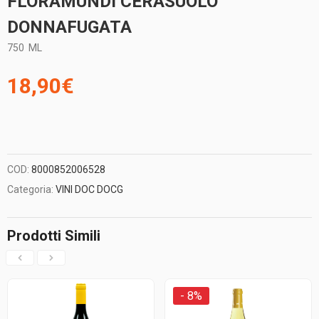
FLORAMUNDI CERASUOLO
DONNAFUGATA
750
ML
18,90
€
COD:
8000852006528
Categoria:
VINI DOC DOCG
Prodotti Simili
- 8%