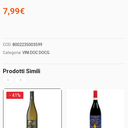
7,99
€
COD:
8002235003599
Categoria:
VINI DOC DOCG
Prodotti Simili
- 41%