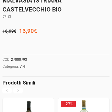
MALVASIA ISTRIANA
CASTELVECCHIO BIO
75
CL
Il
Il
13,90
€
16,99
€
prezzo
prezzo
originale
attuale
COD:
27000793
era:
è:
Categoria:
VINI
16,99€.
13,90€.
Prodotti Simili
- 27%