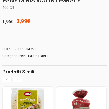
PANE M.BIANCO INTEGRALE
400
GR
Il
Il
0,99
€
1,96
€
prezzo
prezzo
originale
attuale
COD:
8076809504751
era:
è:
Categoria:
PANE INDUSTRIALE
1,96€.
0,99€.
Prodotti Simili