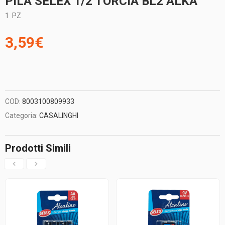
PILA SELEX 1/2 TORCIA BL2 ALKA
1
PZ
3,59
€
COD:
8003100809933
Categoria:
CASALINGHI
Prodotti Simili