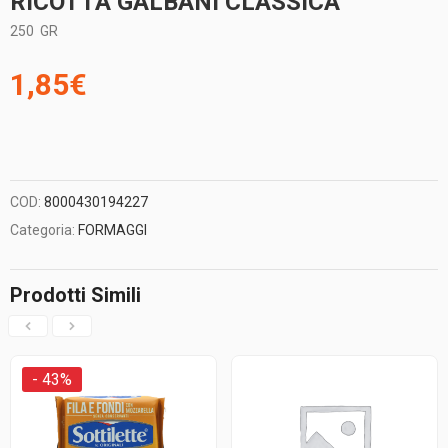
RICOTTA GALBANI CLASSICA
250
GR
1,85
€
COD:
8000430194227
Categoria:
FORMAGGI
Prodotti Simili
- 43%