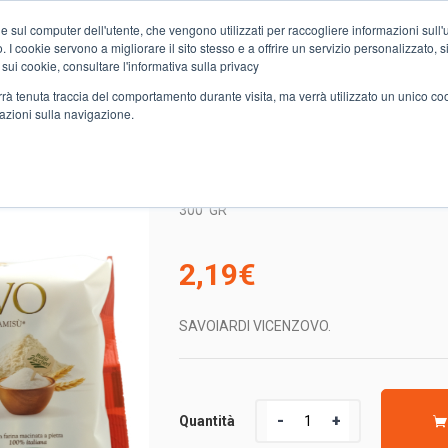
e sul computer dell'utente, che vengono utilizzati per raccogliere informazioni sull'uti
Chi siamo
Servizi
Spesa online
Carta Club A&O
Volant
 I cookie servono a migliorare il sito stesso e a offrire un servizio personalizzato, sia
 sui cookie, consultare l'informativa sulla privacy
verrà tenuta traccia del comportamento durante visita, ma verrà utilizzato un unico c
mazioni sulla navigazione.
 VICENZOVO .
SAVOIARDI VICENZOVO 
300
GR
2,19
€
SAVOIARDI VICENZOVO.
Quantità
Quantità