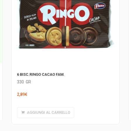
6 BISC.RINGO CACAO FAM.
330
GR
2,89
€
AGGIUNGI AL CARRELLO