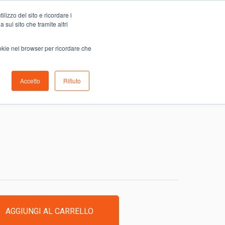
Carrello
lizzo del sito e ricordare i
0
ino
Serve aiuto?
Contattaci
0,00
€
 sul sito che tramite altri
ookie nel browser per ricordare che
Accetto
Rifiuto
.
AGGIUNGI AL CARRELLO