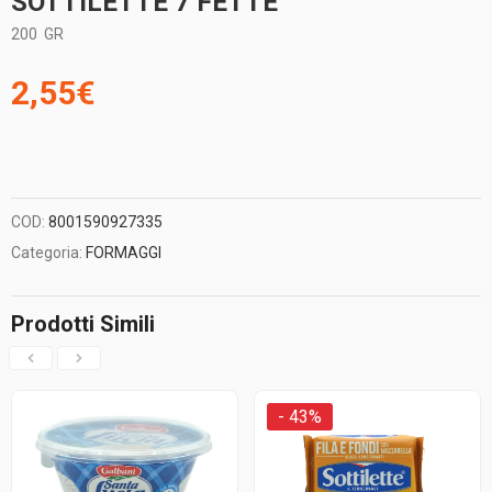
SOTTILETTE 7 FETTE
200
GR
2,55
€
COD:
8001590927335
Categoria:
FORMAGGI
Prodotti Simili
- 43%