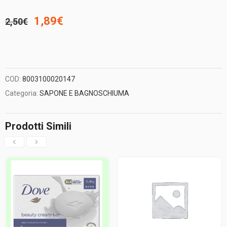
Il
Il
1,89
€
2,50
€
prezzo
prezzo
originale
attuale
COD:
8003100020147
era:
è:
Categoria:
SAPONE E BAGNOSCHIUMA
2,50€.
1,89€.
Prodotti Simili