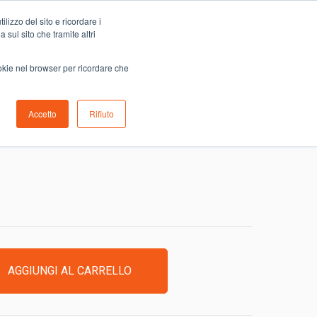
Carrello
lizzo del sito e ricordare i
0
ino
Serve aiuto?
Contattaci
0,00
€
 sul sito che tramite altri
ookie nel browser per ricordare che
Accetto
Rifiuto
 TOST. CLASSICA
AGGIUNGI AL CARRELLO