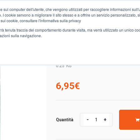
e sul computer dell'utente, che vengono utilizzati per raccogliere informazioni sull'uti
Chi siamo
Servizi
Spesa online
Carta Club A&O
Volant
 I cookie servono a migliorare il sito stesso e a offrire un servizio personalizzato, sia
 sui cookie, consultare l'informativa sulla privacy
verrà tenuta traccia del comportamento durante visita, ma verrà utilizzato un unico c
mazioni sulla navigazione.
CAFFE’ ILLY ESPRESSO TOST. CLASSICA
CAFFE’ ILLY ESPRESSO
0.25
KG
6,95
€
Quantità
Quantità