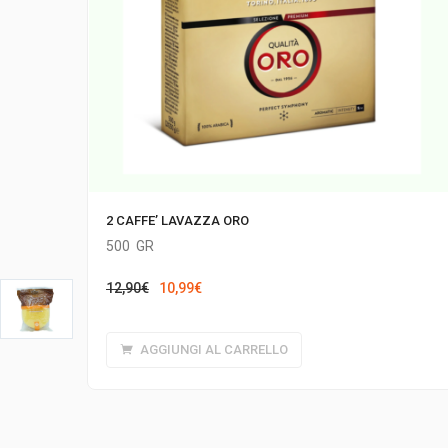
2 CAFFE’ LAVAZZA ORO
500
GR
Il
Il
12,90
€
10,99
€
prezzo
prezzo
originale
attuale
AGGIUNGI AL CARRELLO
era:
è:
12,90€.
10,99€.