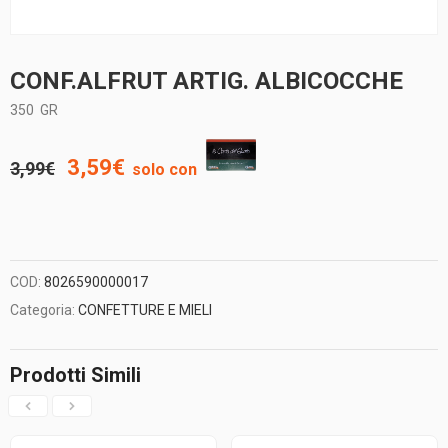
CONF.ALFRUT ARTIG. ALBICOCCHE
350
GR
Il
Il
3,59
€
3,99
€
solo con
prezzo
prezzo
originale
attuale
COD:
8026590000017
era:
è:
Categoria:
CONFETTURE E MIELI
3,99€.
3,59€.
Prodotti Simili