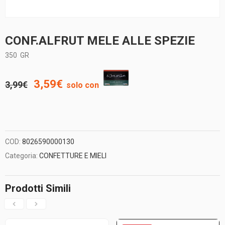
CONF.ALFRUT MELE ALLE SPEZIE
350
GR
Il
Il
3,59
€
3,99
€
solo con
prezzo
prezzo
originale
attuale
COD:
8026590000130
era:
è:
Categoria:
CONFETTURE E MIELI
3,99€.
3,59€.
Prodotti Simili