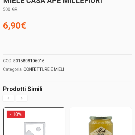
MIELE CASA APE MILLEFIORI
500
GR
6,90
€
COD:
8015808106016
Categoria:
CONFETTURE E MIELI
Prodotti Simili
- 10%